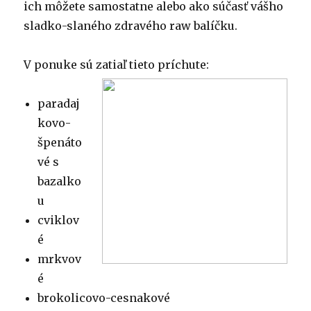
ich môžete samostatne alebo ako súčasť vášho
sladko-slaného zdravého raw balíčku.
V ponuke sú zatiaľ tieto príchute:
paradaj
kovo-
špenáto
vé s
bazalko
u
cviklov
é
mrkvov
é
brokolicovo-cesnakové