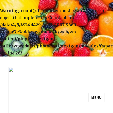
Warning
: count(): Parameter must be an array or an
object that implements Countable in
/data/4/9/4924d429-6dd2-4003-9660-
37aaa67e3add/rawsnack.sk/web/wp-
content/plugins/nextgen-
gallery/products/photocrati_nextgen/modules/fs/pa
on line
263
MENU