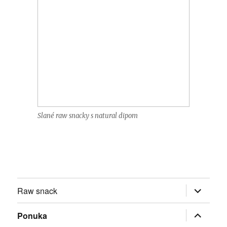
Slané raw snacky s natural dipom
rozbaliť
Raw snack
odvoden
menu
rozbaliť
Ponuka
odvoden